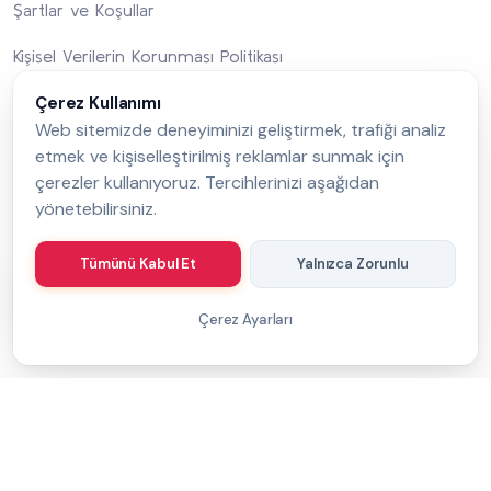
Şartlar ve Koşullar
Kişisel Verilerin Korunması Politikası
Entegre Yönetim Sistemi Politikası
Çerez Kullanımı
Web sitemizde deneyiminizi geliştirmek, trafiği analiz
Bize Ulaşın
etmek ve kişiselleştirilmiş reklamlar sunmak için
çerezler kullanıyoruz. Tercihlerinizi aşağıdan
yönetebilirsiniz.
Bizi Takip Edin
Tümünü Kabul Et
Yalnızca Zorunlu
Çerez Ayarları
Copyright 2026
MessageGate
© Her Hakkı Saklıdır.